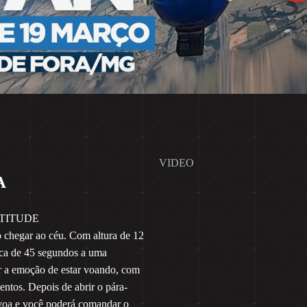
VIDEO
A
LTITUDE
o chegar ao céu. Com altura de 12
erca de 45 segundos a uma
r a emoção de estar voando, com
ntos. Depois de abrir o pára-
 voa e você poderá comandar o